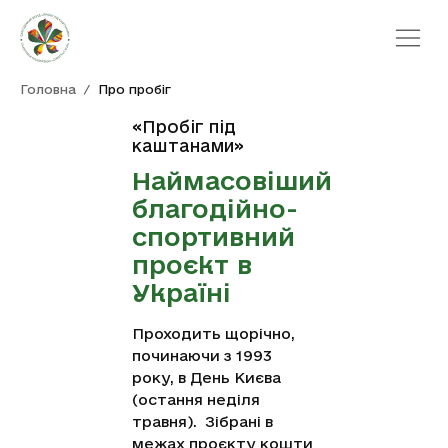
Про пробіг
Головна
/
Про пробіг
Новини
«Пробіг під
Команди
каштанами»
Галерея
Наймасовіший
Контакти
благодійно-
спортивний
проєкт в
Україні
Проходить щорічно,
починаючи з 1993
року, в День Києва
(остання неділя
травня). Зібрані в
межах проєкту кошти