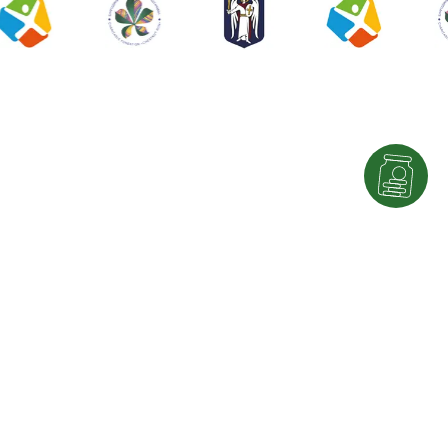
UA
|
EN