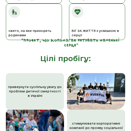
свято, на яке приходять
БІГ ЗА ЖИТТЯ з усмішкою в
родинами
серці!
"проєкт, що допомагає рятувати маленькі 
серця"
Цілі пробігу:
привернути суспільну увагу до
проблем дитячої смертності
в Україні
стимулювати корпоративні
компанії до прояву соціальної