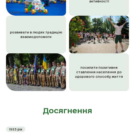
активності
розвивати в людях традицію
взаємодопомоги
посилити позитивне
ставлення населення до
здорового способу життя
Досягнення
1993 рік