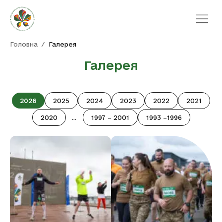
Про пробіг
Головна
/
Галерея
Новини
Галерея
Команди
Галерея
Контакти
2026
2025
2024
2023
2022
2021
2020
...
1997 – 2001
1993 –1996