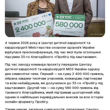
4 червня 2026 року в Центрі дитячої кардіології та
кардіохірургії Міністерства охорони здоров’я України
відбулася пресконференція, під час якої були оголошені
підсумки 33-го благодійного «Пробігу під каштанами».
Під час заходу команда проєкту передала Центру
дитячої кардіології та кардіохірургії МОЗ України одразу
два символічні чеки. Перший — на суму
2 400 000 гривень,
зібрана завдяки тисячам учасників, командам, партнерам
та всім небайдужим, які долучилися до 33-го «Пробігу під
каштанами». Другий чек — на суму 580 000 гривень
від
таємного благодійника, який підтримав цьогорічний збір
одним із найбільших індивідуальних внесків за всю історію
онлайн-формату Пробігу.
Таким чином, загальна сума коштів, переданих Центру