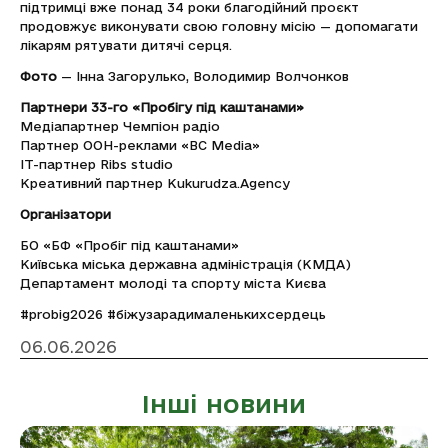
підтримці вже понад 34 роки благодійний проєкт
продовжує виконувати свою головну місію — допомагати
лікарям рятувати дитячі серця.
Фото
—
Інна Загорулько, Володимир Волчонков
Партнери 33-го «Пробігу під каштанами»
Медіапартнер Чемпіон радіо
Партнер OOH-реклами «BC Media»
IT-партнер Ribs studio
Креативний партнер Kukurudza.Agency
Організатори
БО «БФ «Пробіг під каштанами»
Київська міська державна адміністрація (КМДА)
Департамент молоді та спорту міста Києва
#probig2026 #біжузарадималенькихсердець
06.06.2026
Інші новини