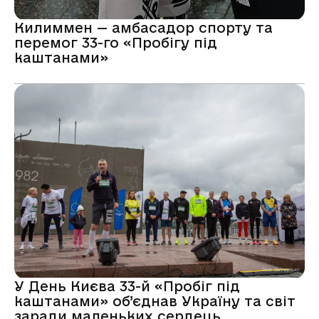
Килиммен — амбасадор спорту та
перемог 33-го «Пробігу під
каштанами»
У День Києва 33-й «Пробіг під
каштанами» об’єднав Україну та світ
заради маленьких сердець