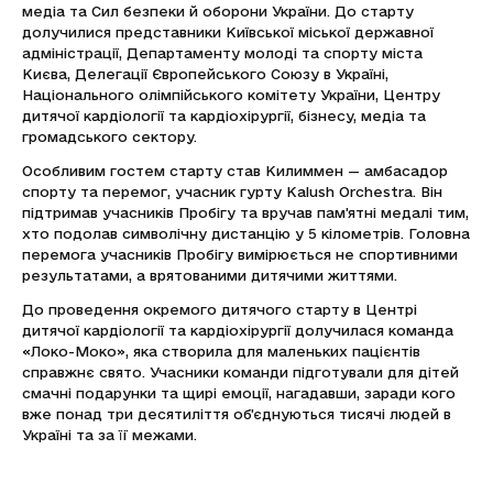
медіа та Сил безпеки й оборони України. До старту
долучилися представники Київської міської державної
адміністрації, Департаменту молоді та спорту міста
Києва, Делегації Європейського Союзу в Україні,
Національного олімпійського комітету України, Центру
дитячої кардіології та кардіохірургії, бізнесу, медіа та
громадського сектору.
Особливим гостем старту став Килиммен — амбасадор
спорту та перемог, учасник гурту Kalush Orchestra. Він
підтримав учасників Пробігу та вручав пам’ятні медалі тим,
хто подолав символічну дистанцію у 5 кілометрів. Головна
перемога учасників Пробігу вимірюється не спортивними
результатами, а врятованими дитячими життями.
До проведення окремого дитячого старту в Центрі
дитячої кардіології та кардіохірургії долучилася команда
«Локо-Моко», яка створила для маленьких пацієнтів
справжнє свято. Учасники команди підготували для дітей
смачні подарунки та щирі емоції, нагадавши, заради кого
вже понад три десятиліття об’єднуються тисячі людей в
Україні та за її межами.