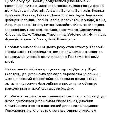
Цього року до Пробігу долучилися учасники з 79
населених пунктів України та понад 39 країн світу, серед
яких Австралія, Австрія, Албанія, Бельгія, Болгарія, Велика
Британія, В’єтнам, Гайана, Данія, Естонія, Індія, Індонезія,
Ірландія, Ісландія, Іспанія, Італія, Казахстан, Канада, Кенія,
Кіпр, Кюрасао, Латвія, Литва, Малайзія, Мальта, Молдова,
Нідерланди, Норвегія, Польща, Португалія, Словаччина,
Словенія, США, Таїланд, Туреччина, Узбекистан, Фінляндія,
Франція, Хорватія, Чехія, Чилі, Швейцарія.
Особливо символічним цього року став старт у Херсоні.
Попри щоденні виклики та небезпеку, команда колег та
однодумців уперше долучилася до Пробігу в рідному
місті.
Найчисельніший міжнародний старт відбувся у Відні
(Австрія), де українська громада зібрала 284 учасники.
Уже не перший рік австрійська столиця демонструє
активну підтримку благодійного проєкту та об’єднує
навколо нього українців і друзів України.
Особливо теплим та натхненним став старт в Ірландії, до
якого долучився український скелетоніст, учасник
Олімпійських ігор та спортивний дипломат Владислав
Гераскевич. Його участь стала ще одним символом