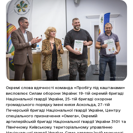
Окремі слова вдячності команда «Пробігу під каштанами»
висловлює Силам оборони України: 19-тій окремій бригаді
Національної гвардії України, 25-тій бригаді охорони
громадського порядку імені князя Аскольда, 27-тій
Печерській бригаді Національної гвардії України, Центру
спеціального призначення «Омега», Окремій
артилерійській бригаді Національної гвардії України 3101 та
Північному Київському територіальному управлінню
Національної гвардії України. Саме завдяки їхній мужності