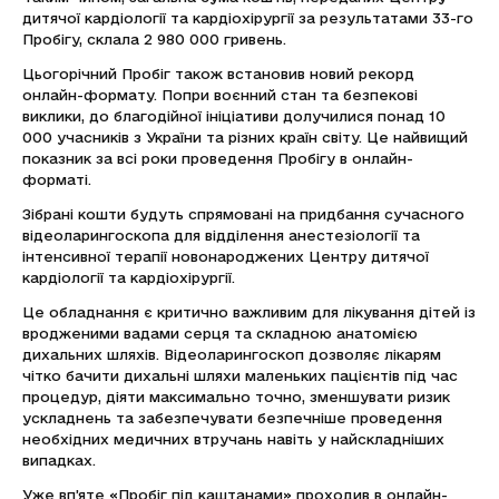
дитячої кардіології та кардіохірургії за результатами 33-го
Пробігу, склала 2 980 000 гривень.
Цьогорічний Пробіг також встановив новий рекорд
онлайн-формату. Попри воєнний стан та безпекові
виклики, до благодійної ініціативи долучилися понад 10
000 учасників з України та різних країн світу. Це найвищий
показник за всі роки проведення Пробігу в онлайн-
форматі.
Зібрані кошти будуть спрямовані на придбання сучасного
відеоларингоскопа для відділення анестезіології та
інтенсивної терапії новонароджених Центру дитячої
кардіології та кардіохірургії.
Це обладнання є критично важливим для лікування дітей із
вродженими вадами серця та складною анатомією
дихальних шляхів. Відеоларингоскоп дозволяє лікарям
чітко бачити дихальні шляхи маленьких пацієнтів під час
процедур, діяти максимально точно, зменшувати ризик
ускладнень та забезпечувати безпечніше проведення
необхідних медичних втручань навіть у найскладніших
випадках.
Уже вп’яте «Пробіг під каштанами» проходив в онлайн-