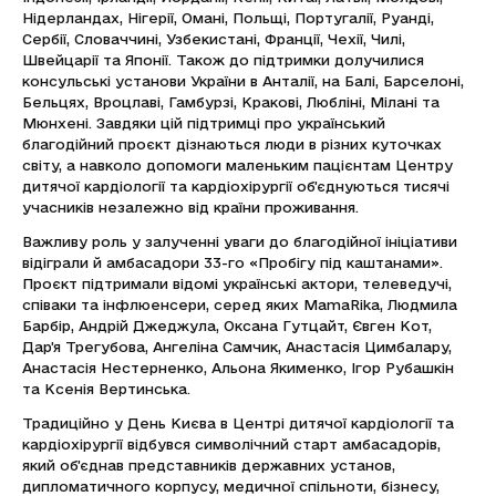
Нідерландах, Нігерії, Омані, Польщі, Португалії, Руанді,
Сербії, Словаччині, Узбекистані, Франції, Чехії, Чилі,
Швейцарії та Японії. Також до підтримки долучилися
консульські установи України в Анталії, на Балі, Барселоні,
Бельцях, Вроцлаві, Гамбурзі, Кракові, Любліні, Мілані та
Мюнхені. Завдяки цій підтримці про український
благодійний проєкт дізнаються люди в різних куточках
світу, а навколо допомоги маленьким пацієнтам Центру
дитячої кардіології та кардіохірургії об’єднуються тисячі
учасників незалежно від країни проживання.
Важливу роль у залученні уваги до благодійної ініціативи
відіграли й амбасадори 33-го «Пробігу під каштанами».
Проєкт підтримали відомі українські актори, телеведучі,
співаки та інфлюенсери, серед яких MamaRika, Людмила
Барбір, Андрій Джеджула, Оксана Гутцайт, Євген Кот,
Дар’я Трегубова, Ангеліна Самчик, Анастасія Цимбалару,
Анастасія Нестерненко, Альона Якименко, Ігор Рубашкін
та Ксенія Вертинська.
Традиційно у День Києва в Центрі дитячої кардіології та
кардіохірургії відбувся символічний старт амбасадорів,
який об’єднав представників державних установ,
дипломатичного корпусу, медичної спільноти, бізнесу,