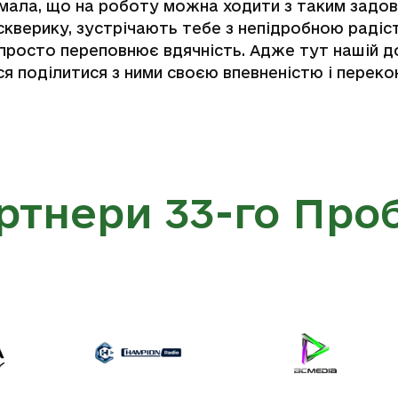
умала, що на роботу можна ходити з таким задо
у скверику, зустрічають тебе з непідробною раді
просто переповнює вдячність. Адже тут нашій д
 поділитися з ними своєю впевненістю і перекон
ртнери 33-го Проб