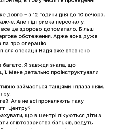
онтер, в тому числі і в проведенні
е довго – з 12 години дня до 10 вечора.
важче. Але підтримка персоналу,
 – все це здорово допомагало. Більш
 чергове обстеження. Адже вона дуже
віла про операцію.
 після операції Надя вже впевнено
е багато. Я завжди знала, що
ції. Мене детально проінструктували,
ктивно займається танцями і плаванням.
тру.
тей. Але не всі проявляють таку
тті Центру?
рахувати, що в Центрі лікуються діти з
ати співтовариства батьків, ведуть