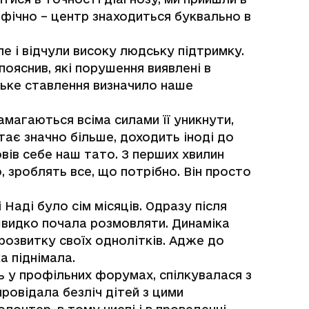
рафічно – центр знаходиться буквально в
ле і відчули високу людську підтримку.
ояснив, які порушення виявлені в
дське ставлення визначило наше
амагаються всіма силами її уникнути,
ає значно більше, доходить іноді до
повів себе наш тато. З перших хвилин
, зроблять все, що потрібно. Він просто
Наді було сім місяців. Одразу після
 швидко почала розмовляти. Динаміка
розвитку своїх однолітків. Адже до
а піднімала.
ть у профільних форумах, спілкувалася з
провідала безліч дітей з цими