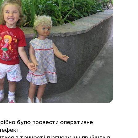
трібно було провести оперативне
дефект.
тися в точності діагнозу, ми прийшли в