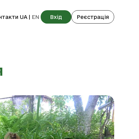
нтакти
UA
|
EN
Вхід
Реєстрація
я