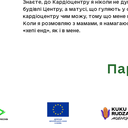
Знаєте, до Кардіоцентру я ніколи не д
будівлі Центру, а матусі, що гуляють 
кардіоцентру чим можу, тому що мене 
Коли я розмовляю з мамами, я намагаюся
«хепі енд», як і в мене.
Па