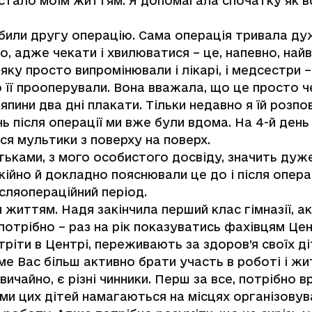
ало моїм життям. Я допомагала спочатку як вол
робили другу операцію. Сама операція тривала дуж
, адже чекати і хвилюватися – це, напевно, най
 яку просто випромінювали і лікарі, і медсестри
що її прооперували. Вона вважала, що це просто
япини два дні плакати. Тільки недавно я їй розпо
ь після операції ми вже були вдома. На 4-й день
ся мультики з поверху на поверх.
батьками, з мого особистого досвіду, значить дуж
ійно й докладно пояснювали це до і після опера
сляопераційний період.
життям. Надя закінчила перший клас гімназії, а
потрібно – раз на рік показуватись фахівцям Цен
тріти в Центрі, переживають за здоров’я своїх ді
ме Вас більш активно брати участь в роботі і жи
вичайно, є різні чинники. Перш за все, потрібно в
ми цих дітей намагаються на місцях організовув