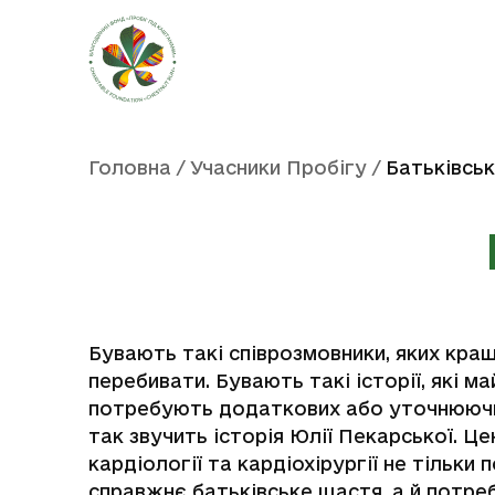
Головна
/
Учасники Пробігу
/
Батьківсь
Бувають такі співрозмовники, яких кра
перебивати. Бувають такі історії, які м
потребують додаткових або уточнюючи
так звучить історія Юлії Пекарської. Це
кардіології та кардіохірургії не тільки 
справжнє батьківське щастя, а й потр