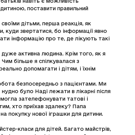
 батьків навіть є можливість
 дитиною, поставити правильний
своїми дітьми, перша реакція, як
и, куди звертатися, бо інформації явно
ати інформацію про те, де лікують такі
 дуже активна людина. Крім того, як я
 Чим більше я спілкувалася з
еально допомагати і дітям, і їхнім
 робота безпосередньо з пацієнтами. Ми
і нудно було Наді лежати в лікарні після
Я могла зателефонувати татові і
 тим, хто приїхав здалеку? Папа
на покупку нової іграшки для дитини.
стер-класи для дітей. Багато майстрів,