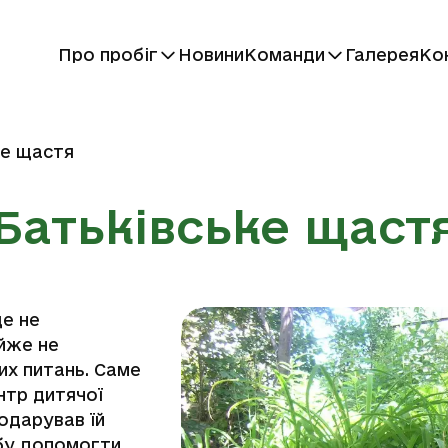
Про пробіг
Новини
Команди
Галерея
Ко
ке щастя
Батьківське щаст
ще не
айже не
х питань. Саме
нтр дитячої
подарував їй
ебу допомогти