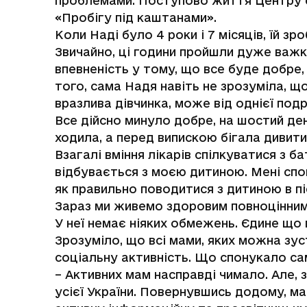
проблемами. Поступово життя Центру ст
«Пробігу під каштанами».
Коли Наді було 4 роки і 7 місяців, їй з
Звичайно, ці години пройшли дуже важко
впевненість у тому, що все буде добре,
того, сама Надя навіть не зрозуміла, 
вразлива дівчинка, може від однієї подр
Все дійсно минуло добре, на шостий ден
ходила, а перед випискою бігала дивити
Взагалі вміння лікарів спілкуватися з 
відбувається з моєю дитиною. Мені спок
як правильно поводитися з дитиною в пі
Зараз ми живемо здоровим повноцінним 
У неї немає ніяких обмежень. Єдине що 
Зрозуміло, що всі мами, яких можна зус
соціальну активність. Що спонукало са
– Активних мам насправді чимало. Але, з
усієї України. Повернувшись додому, ма