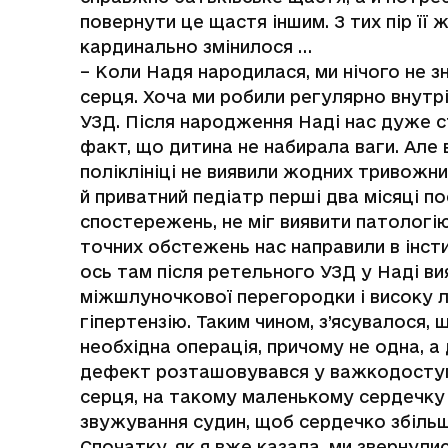
повернути це щастя іншим. З тих пір її 
кардинально змінилося …
– Коли Надя народилася, ми нічого не зн
серця. Хоча ми робили регулярно внут
УЗД. Після народження Наді нас дуже 
факт, що дитина не набирала ваги. Але 
поліклініці не виявили жодних тривожни
й приватний педіатр перші два місяці по
спостережень, не міг виявити патологію
точних обстежень нас направили в інст
ось там після ретельного УЗД у Наді в
міжшлуночкової перегородки і високу 
гіпертензію. Таким чином, з’ясувалося, 
необхідна операція, причому не одна, а 
дефект розташовувався у важкодоступ
серця, на такому маленькому сердечку
звужування судин, щоб сердечко збільш
Спочатку, як я вже казала, ми звернули