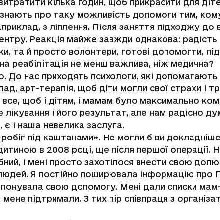
витратити кілька годин, щоб прикрасити для дітей
знають про таку можливість допомоги тим, кому 
риклад, з ліплення. Після заняття підходжу до 
ентру. Реакція майже завжди однакова: радість і 
и, та й просто волонтери, готові допомогти, пі
на реабілітація не менш важлива, ніж медична?
о. До нас приходять психологи, які допомагають н
ад, арт-терапія, щоб діти могли свої страхи і тр
все, щоб і дітям, і мамам було максимально ко
е лікування і його результат, але нам радісно д
 є і наша невелика заслуга.
робіг під каштанами». Не могли б ви докладніше
дитиною в 2008 році, ще після першої операції. Н
бний, і мені просто захотілося внести свою долю
людей. Я постійно поширювала інформацію про Пр
понувала свою допомогу. Мені дали списки мам-к
 мене підтримали. З тих пір співпраця з організ